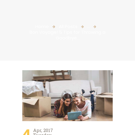
Home
All Posts
...
Bon Voyage! 5 Tips for Throwing a
Goodbye...
4
Apr, 2017
Tuesday