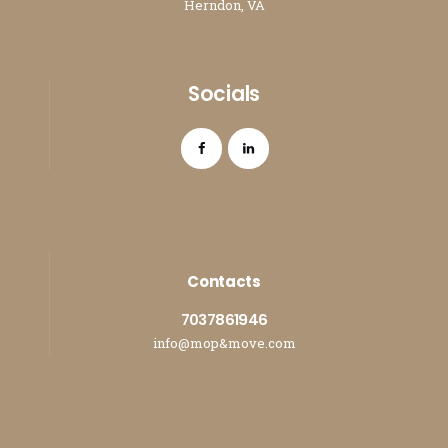
Herndon, VA
Socials
Contacts
7037861946
info@mop&move.com