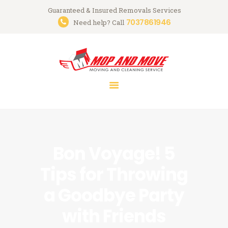
Guaranteed & Insured Removals Services
7037861946
Need help? Call
HOME
ABOUT
SERVICES
GALLERY
CONTACTS
Bon Voyage! 5
Tips for Throwing
a Goodbye Party
with Friends