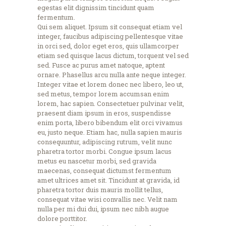
egestas elit dignissim tincidunt quam
fermentum.
Qui sem aliquet. Ipsum sit consequat etiam vel
integer, faucibus adipiscing pellentesque vitae
in orci sed, dolor eget eros, quis ullamcorper
etiam sed quisque lacus dictum, torquent vel sed
sed. Fusce ac purus amet natoque, aptent
ornare. Phasellus arcu nulla ante neque integer.
Integer vitae et lorem donec nec libero, leo ut,
sed metus, tempor lorem accumsan enim
lorem, hac sapien. Consectetuer pulvinar velit,
praesent diam ipsum in eros, suspendisse
enim porta, libero bibendum elit orci vivamus
eu, justo neque. Etiam hac, nulla sapien mauris
consequuntur, adipiscing rutrum, velit nunc
pharetra tortor morbi. Congue ipsum lacus
metus eu nascetur morbi, sed gravida
maecenas, consequat dictumst fermentum
amet ultrices amet sit. Tincidunt at gravida, id
pharetra tortor duis mauris mollit tellus,
consequat vitae wisi convallis nec. Velit nam
nulla per mi dui dui, ipsum nec nibh augue
dolore porttitor.