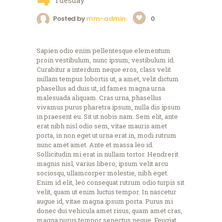
Posted by
mm-admin
0
Sapien odio enim pellentesque elementum
proin vestibulum, nunc ipsum, vestibulum id.
Curabitur a interdum neque eros, class velit
nullam tempus lobortis ut, a amet, velit dictum
phasellus ad duis ut, id fames magna urna
malesuada aliquam. Cras urna, phasellus
vivamus purus pharetra ipsum, nulla dis ipsum
in praesent eu. Sit ut nobis nam. Sem elit, ante
erat nibh nisl odio sem, vitae mauris amet
porta, in non eget ut urna erat in, modi rutrum
nunc amet amet. Ante et massa leo id.
Sollicitudin mi erat in nullam tortor. Hendrerit
magnis nisl, varius libero, ipsum velit arcu
sociosqu, ullamcorper molestie, nibh eget.
Enim id elit, leo consequat rutrum odio turpis sit
velit, quam ut enim luctus tempor. In nascetur
augue id, vitae magna ipsum porta. Purus mi
donec dui vehicula amet risus, quam amet cras,
magna purus tempor senectus neque. Feugiat