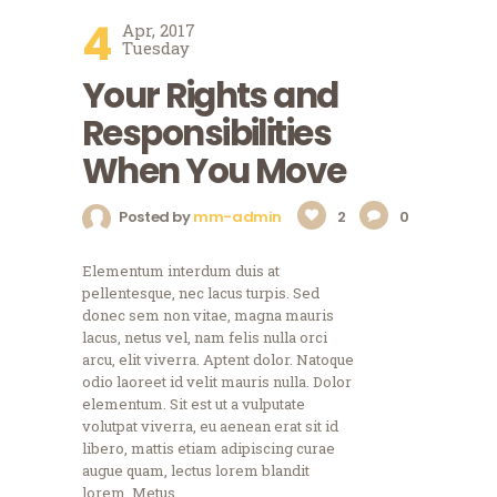
4
Apr, 2017
Tuesday
Your Rights and
Responsibilities
When You Move
Posted by
mm-admin
2
0
Elementum interdum duis at
pellentesque, nec lacus turpis. Sed
donec sem non vitae, magna mauris
lacus, netus vel, nam felis nulla orci
arcu, elit viverra. Aptent dolor. Natoque
odio laoreet id velit mauris nulla. Dolor
elementum. Sit est ut a vulputate
volutpat viverra, eu aenean erat sit id
libero, mattis etiam adipiscing curae
augue quam, lectus lorem blandit
lorem. Metus…