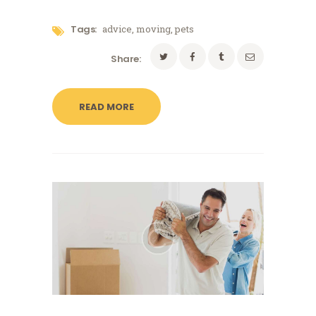
Tags:
advice
,
moving
,
pets
Share:
READ MORE