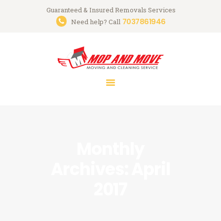
Guaranteed & Insured Removals Services
7037861946
Need help? Call
HOME
ABOUT
SERVICES
GALLERY
CONTACTS
Monthly
Archives: April
2017