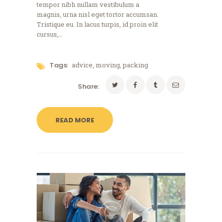
tempor nibh nullam vestibulum a
magnis, urna nisl eget tortor accumsan.
Tristique eu. In lacus turpis, id proin elit
cursus,…
Tags:
advice
,
moving
,
packing
Share:
READ MORE