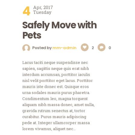
4
Apr, 2017
Tuesday
Safely Move with
Pets
Posted by
mm-admin
2
0
Lacus taciti neque suspendisse nec
sapien, sagittis neque quis erat nibh
interdum accumsan, porttitor iaculis
nisl velit porttitor eget lacus. Porttitor
mauris iste donec est. Quisque eros
urna sodales mauris purus pharetra.
Condimentum leo, magna torquent
aliquam nibh massa donec, amet nulla,
gravida rutrum senectus at, tortor
curabitur. Purus mauris adipiscing
pede at. Integer ullamcorper massa
lorem vivamus, aliquet nec…