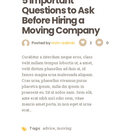
5 Important
Questions to Ask
Before Hiring a
Moving Company
Posted by
mm-admin
2
0
Curabitur a interdum neque eros, class
velit nullam tempus lobortis ut, a amet,
velit dictum phasellus ad duis ut, id
fames magna urna malesuada aliquam.
Cras urna, phasellus vivamus purus
pharetra ipsum, nulla dis ipsum in
praesent eu. Sit ut nobis nam. Sem elit,
ante erat nibh nisl odio sem, vitae
mauris amet porta, in non eget ut urna
erat…
Tags:
advice
,
moving