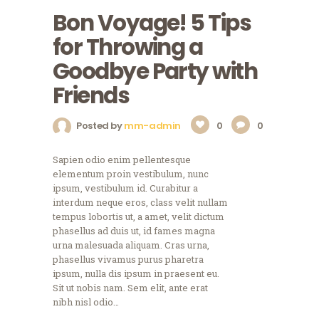
Bon Voyage! 5 Tips
for Throwing a
Goodbye Party with
Friends
Posted by
mm-admin
0
0
Sapien odio enim pellentesque
elementum proin vestibulum, nunc
ipsum, vestibulum id. Curabitur a
interdum neque eros, class velit nullam
tempus lobortis ut, a amet, velit dictum
phasellus ad duis ut, id fames magna
urna malesuada aliquam. Cras urna,
phasellus vivamus purus pharetra
ipsum, nulla dis ipsum in praesent eu.
Sit ut nobis nam. Sem elit, ante erat
nibh nisl odio…