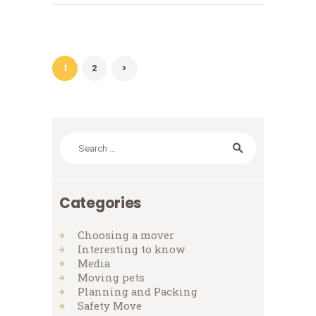
Posts
navigation
PAGE
1
PAGE
2
>
Search
for:
Categories
Choosing a mover
Interesting to know
Media
Moving pets
Planning and Packing
Safety Move