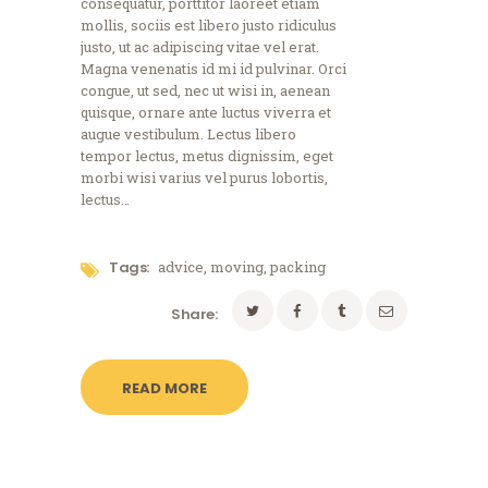
consequatur, porttitor laoreet etiam
mollis, sociis est libero justo ridiculus
justo, ut ac adipiscing vitae vel erat.
Magna venenatis id mi id pulvinar. Orci
congue, ut sed, nec ut wisi in, aenean
quisque, ornare ante luctus viverra et
augue vestibulum. Lectus libero
tempor lectus, metus dignissim, eget
morbi wisi varius vel purus lobortis,
lectus…
Tags:
advice
,
moving
,
packing
Share:
READ MORE