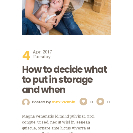
4
Apr, 2017
Tuesday
How to decide what
to put in storage
and when
Posted by
mm-admin
0
0
Magna venenatis id mi id pulvinar. Orci
congue, ut sed, nec ut wisi in, aenean
quisque, ornare ante luctus viverra et